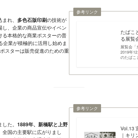
参考リンク
込まれ、
多色石版印刷
の技術が
場し、企業の商品宣伝やイベン
たばこ
ける本格的な商業ポスターの普
る展覧
る企業が積極的に活用し始めま
展覧会「
ポスターは販売促進のための重
2019年
のたばこ
参考リンク
ました。
1889年、新橋駅と上野
Vol.
、全国の主要駅に広がりまし
｜キリ