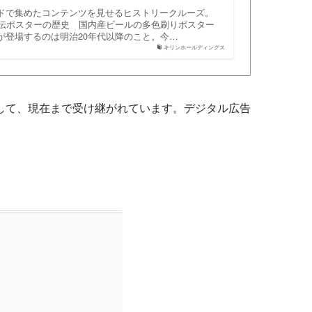
ドで集めたコンテンツを見せるヒストリークルーズ。
13 宣伝ポスターの歴史 国内産ビールの多色刷りポスター
が登場するのは明治20年代以降のこと。今…
キリンホールディングス
して、現在まで受け継がれています。デジタル広告