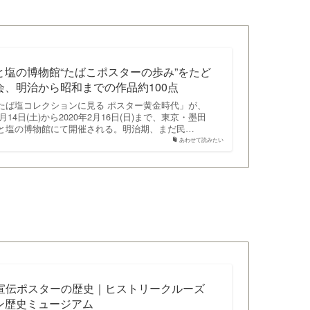
と塩の博物館“たばこポスターの歩み”をたど
会、明治から昭和までの作品約100点
たば塩コレクションに見る ポスター黄金時代」が、
12月14日(土)から2020年2月16日(日)まで、東京・墨田
と塩の博物館にて開催される。明治期、まだ民…
あわせて読みたい
13 宣伝ポスターの歴史｜ヒストリークルーズ
ン歴史ミュージアム