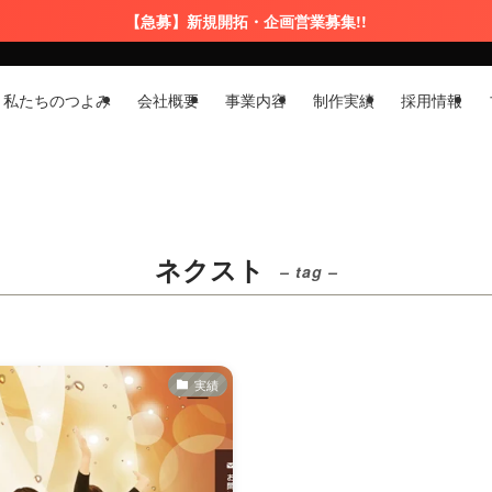
【急募】新規開拓・企画営業募集!!
私たちのつよみ
会社概要
事業内容
制作実績
採用情報
ネクスト
– tag –
実績