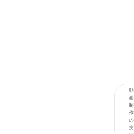
SNS等
たイメ
画制作
ーン撮
思わず
まれる
なビジ
を創造
ます。
動
画
制
作
の
実