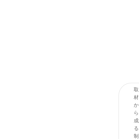
WEBコ
ンツ、
たりの
冊子や
はなく
の魂や
込めた
になり
取
材
か
ら
成
る
制