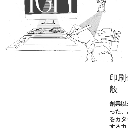
印刷
般
創業以
った、
をカタ
する力