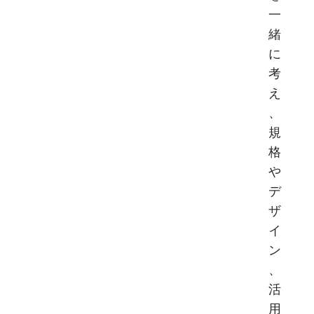
一
緒
に
考
え
、
規
格
や
デ
ザ
イ
ン
、
活
用