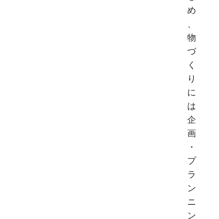
め
、
物
づ
く
り
に
は
企
画
・
プ
ラ
ン
ニ
ン