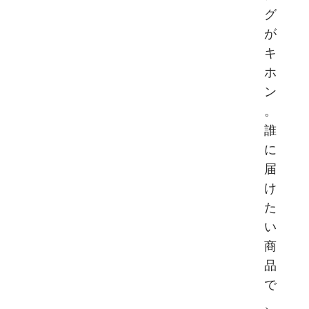
グ
が
キ
ホ
ン
。
誰
に
届
け
た
い
商
品
で
、