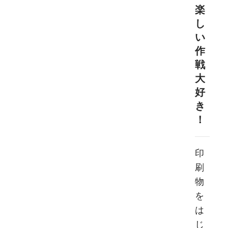
楽
し
い
作
戦
大
好
き
！
印
刷
物
を
は
じ