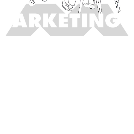
撮影
なんだ
だで、
目は大
料理や
人物な
真撮影
をはじ
ームペ