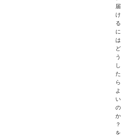
届
け
る
に
は
ど
う
し
た
ら
よ
い
の
か
？
を