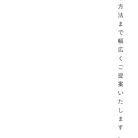
方
法
ま
で
幅
広
く
ご
提
案
い
た
し
ま
す
。