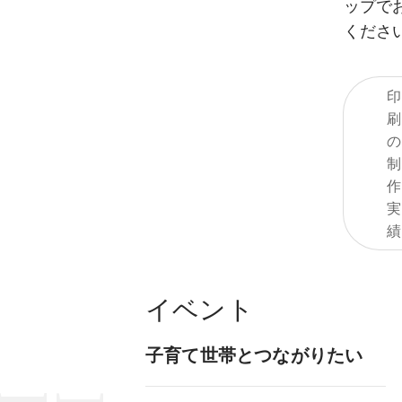
ップで
くださ
印
刷
の
制
作
実
績
イベント
子育て世帯とつながりたい