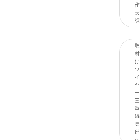
作
実
績
取
材
は
ワ
イ
ヤ
ー
三
重
編
集
部
へ