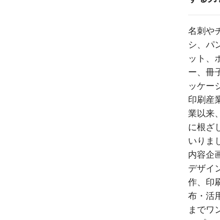
名刺や
シ、パ
ット、
ー、冊
ッケー
印刷産
業以来
に根ざ
いりま
内容企
デザイ
作、印
布・活
までワ