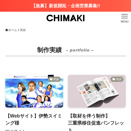
【急募】新規開拓・企画営業募集!!
MENU
ホーム
実績
制作実績
– portfolio –
実績
実績
【Webサイト】伊勢スイミ
【取材を伴う制作】
ング様
三重県移住促進パンフレッ
ト