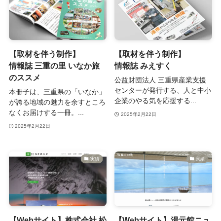
【取材を伴う制作】
【取材を伴う制作】
情報誌 三重の里 いなか旅
情報誌 みえすく
のススメ
公益財団法人 三重県産業支援
センターが発行する、人と中小
本冊子は、三重県の「いなか」
企業のやる気を応援する...
が誇る地域の魅力を余すところ
なくお届けする一冊。...
2025年2月22日
2025年2月22日
実績
実績
【Webサイト】株式会社 松
【Webサイト】湯元館ニュ