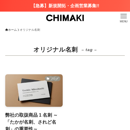
【急募】新規開拓・企画営業募集!!
MENU
ホーム
オリジナル名刺
オリジナル名刺
– tag –
ブログ
弊社の取扱商品 1 名刺 ～
「たかが名刺、されど名
刺」の重要性～