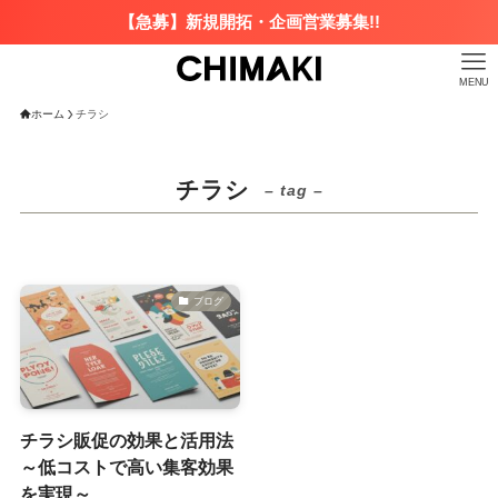
【急募】新規開拓・企画営業募集!!
MENU
ホーム
チラシ
チラシ
– tag –
ブログ
チラシ販促の効果と活用法
～低コストで高い集客効果
を実現～