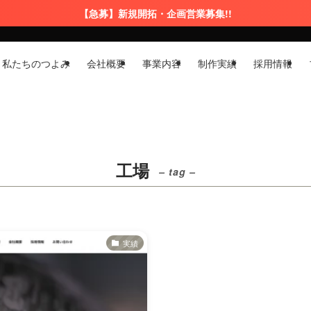
【急募】新規開拓・企画営業募集!!
私たちのつよみ
会社概要
事業内容
制作実績
採用情報
工場
– tag –
実績