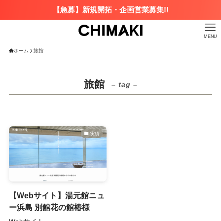
【急募】新規開拓・企画営業募集!!
MENU
ホーム
旅館
旅館
– tag –
実績
【Webサイト】湯元館ニュ
ー浜島 別館花の館椿様