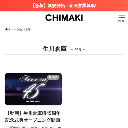
【急募】新規開拓・企画営業募集!!
MENU
ホーム
生川倉庫
生川倉庫
– tag –
実績
【動画】生川倉庫様45周年
記念式典オープニング動画