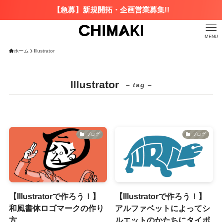
【急募】新規開拓・企画営業募集!!
MENU
ホーム
Illustrator
Illustrator
– tag –
ブログ
ブログ
【Illustratorで作ろう！】
【Illustratorで作ろう！】
和風書体ロゴマークの作り
アルファベットによってシ
方
ルエットのかたちにタイポ